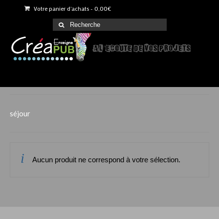
Votre panier d'achats
-
0,00
€
Rechercher
:
Menu
PUBLICITE TOUS SUPPORTS
séjour
ENSEIGNES
PHOTOS
Aucun produit ne correspond à votre sélection.
SIGNALETIQUE
REALISATIONS
EQUIPEMENTS